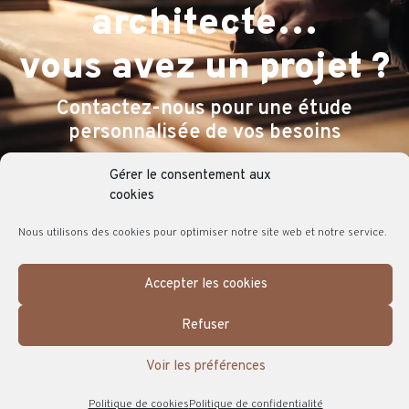
architecte…
vous avez un projet ?
Contactez-nous pour une étude
personnalisée de vos besoins
Gérer le consentement aux
NOUS CONTACTER
cookies
Nous utilisons des cookies pour optimiser notre site web et notre service.
Accepter les cookies
ACCUEIL
MENTIONS LÉGALES
Refuser
POLITIQUE DE CONFIDENTIALITÉ
POLITIQUE DE COOKIES (UE)
Voir les préférences
CRÉDITS
Politique de cookies
Politique de confidentialité