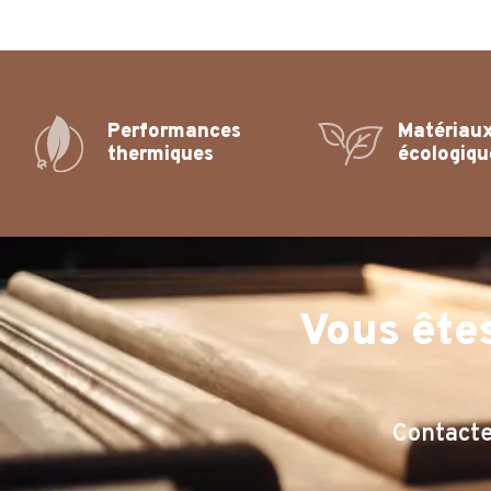
Performances
Matériau
thermiques
écologiqu
Vous ête
Contacte