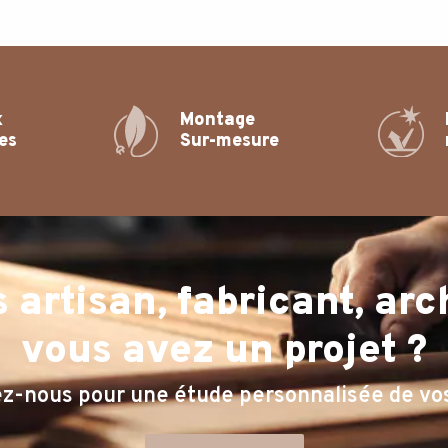
x
Montage
es
Sur-mesure
s artisan, fabricant, ar
vous avez un projet ?
z-nous pour une étude personnalisée de vo